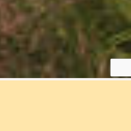
3 rum & kök, 79 m², N7-
1402B, Björlanda Ängar
Bostadsnummer N7-1402B