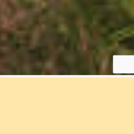
3 rum & kök, 79 m², N7-
1101D, Björlanda Ängar
Bostadsnummer N7-1101D
Bo bland salta vindar och lantligt lugn.