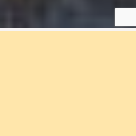
3 rum & kök, 76 m², E-
1705, Eriksberget
Bostadsnummer E-1705
Bo med närhet till natursköna områden och
storstadens utbud i Bostadsrättföreningen
Eriksberget. Välkommen med din
intresseanmälan.