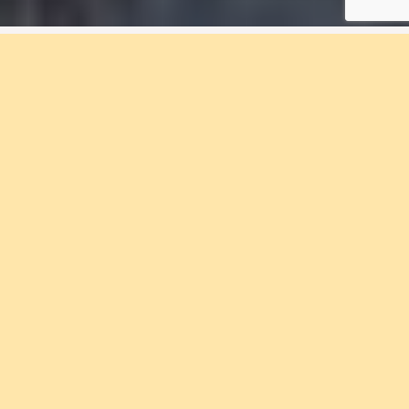
1 rum & kök, 35 m², F2-
1403, Eriksberget
Bostadsnummer F2-1403
Bo med närhet till natursköna områden och
storstadens utbud i Bostadsrättföreningen
Eriksberget. Välkommen med din
intresseanmälan.
Status
Område