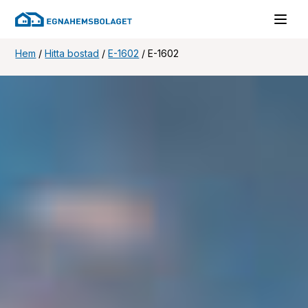
Hem
/
Hitta bostad
/
E-1602
/
E-1602