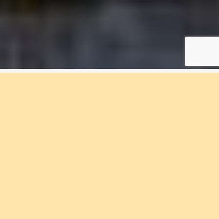
4 rum & kök, 89 m², E-
1903, Eriksberget
Bostadsnummer E-1903
Bo med närhet till natursköna områden och
storstadens utbud i Bostadsrättföreningen
Eriksberget. Välkommen med din
intresseanmälan.