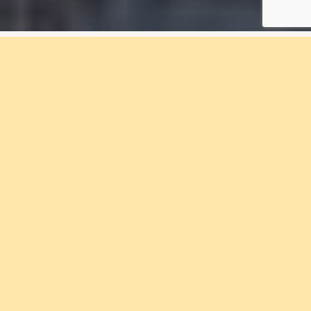
2 rum & kök, 51 m², F1-
1802, Eriksberget
Bostadsnummer F1-1802
Bo med närhet till natursköna områden och
storstadens utbud i Bostadsrättföreningen
Eriksberget. Välkommen med din
intresseanmälan.