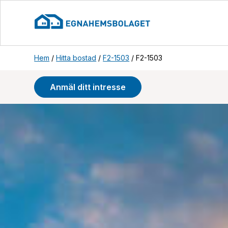
Hem
/
Hitta bostad
/
F2-1503
/
F2-1503
Anmäl ditt intresse