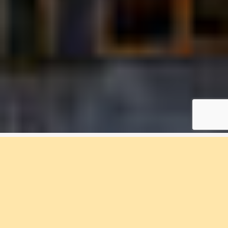
2 rum & kök, 66 m², F2-
1404, Eriksberget
Bostadsnummer F2-1404