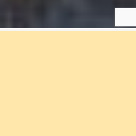
2 rum & kök, 60 m², G-
1001, Eriksberget
Bostadsnummer G-1001
Bo med närhet till natursköna områden och
storstadens utbud i Bostadsrättföreningen
Eriksberget. Välkommen med din
intresseanmälan.