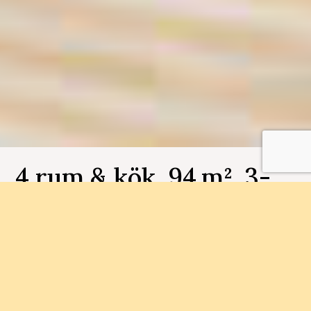
4 rum & kök, 94 m², 3-
1503, Selma Gård
Bostadsnummer 3-1503
I Selma Stad bygger vi just nu 60 bostadsrätter.
Välkommen att skicka in en intresseanmälan eller