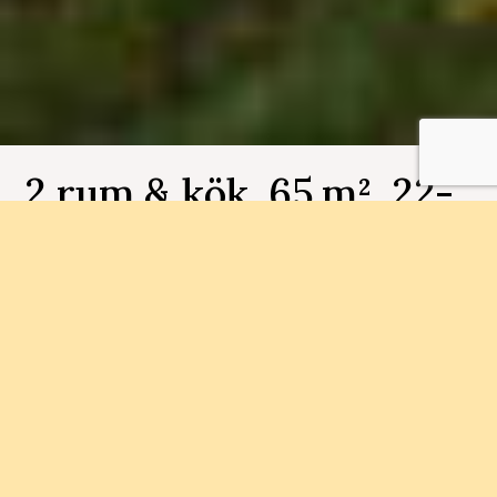
2 rum & kök, 65 m², 22-
1303, Selma Park
Bostadsnummer 22-1303
Bo mitt på Selma Lagerlöfs Torg. Lägenheter om
1-4 rum och kök redo för inflyttning. Välkommen
att boka din visning!