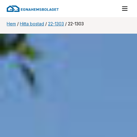
Hem
/
Hitta bostad
/
22-1303
/
22-1303