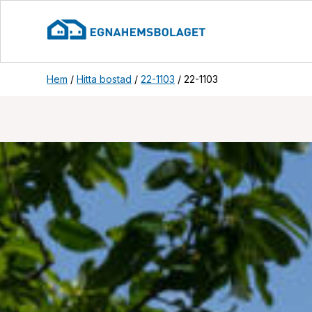
Hem
/
Hitta bostad
/
22-1103
/
22-1103