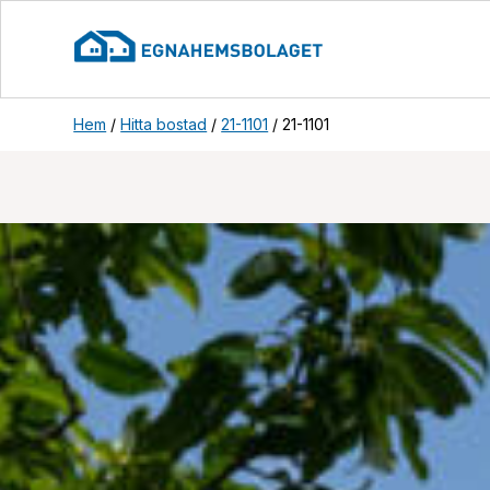
Hem
/
Hitta bostad
/
21-1101
/
21-1101