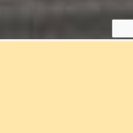
2 rum & kök, 55 m², 3A-
1403, Kvisljungeby
Ängar
Bostadsnummer 3A-1403
I Kvisljungeby Ängar bor du nära havet och
naturen. Förtursförsäljning startar 13 november
2025. Välkommen med din intresseanmälan.