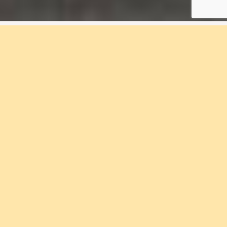
3 rum & kök, 75 m², 2A-
1201, Kvisljungeby
Ängar
Bostadsnummer 2A-1201
I Kvisljungeby Ängar bor du nära havet och
naturen. Förtursförsäljning startar 13 november
2025. Välkommen med din intresseanmälan.