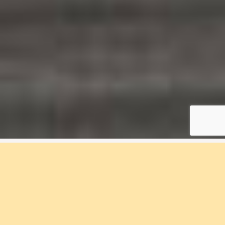
3 rum & kök, 69 m², 2B-
1002, Kvisljungeby
Ängar