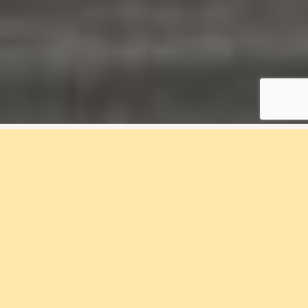
4 rum & kök, 89 m², 3B-
1201, Kvisljungeby
Ängar
Bostadsnummer 3B-1201
I Kvisljungeby Ängar bor du nära havet och
naturen. Förtursförsäljning startar 13 november