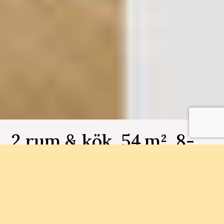
2 rum & kök, 54 m², 8-
1602, Kullen
Bostadsnummer 8-1602
Inflyttningsklara lägenheter med två balkonger,