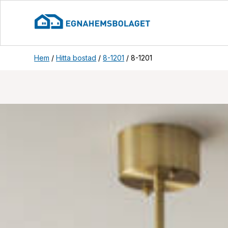
Hem
/
Hitta bostad
/
8-1201
/
8-1201