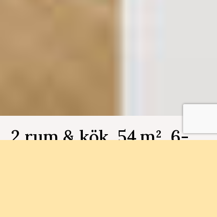
2 rum & kök, 54 m², 6-
1602, Kullen
Bostadsnummer 6-1602
Inflyttningsklara lägenheter med två balkonger,