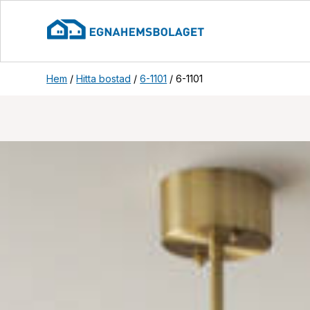
Hem
/
Hitta bostad
/
6-1101
/
6-1101