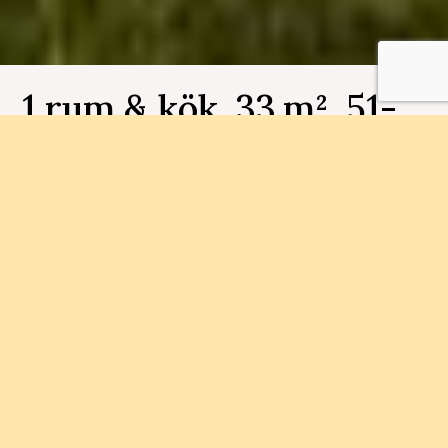
1 rum & kök, 33 m², 51-
1302, Fjällbo Park
Bostadsnummer 51-1302
I Fjällbo Park bygger vi 90
bostadsrättslägenheter i storlekarna 1-4 rum och
kök.
Status