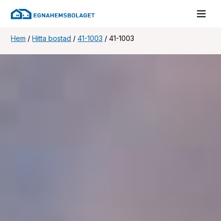
Hem
/
Hitta bostad
/
41-1003
/
41-1003