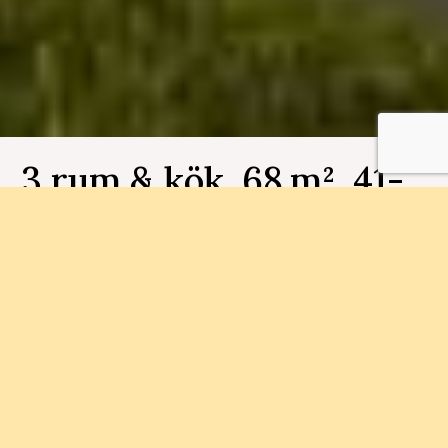
3 rum & kök, 68 m², 41-
1003, Fjällbo Park
Bostadsnummer 41-1003
I Fjällbo Park bygger vi 90
bostadsrättslägenheter i storlekarna 1-4 rum och
kök.