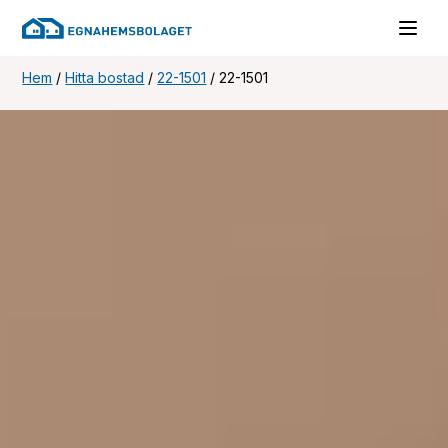
Hem
/
Hitta bostad
/
22-1501
/
22-1501