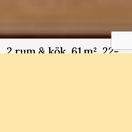
2 rum & kök, 61 m², 22-
1501, Ättekroken
Bostadsnummer 22-1501
Med närhet till Munkebäcks Torg och
naturområden ska vi bygga 79
bostadsrättslägenheter. Här finner du närhet till
såväl staden som naturen.