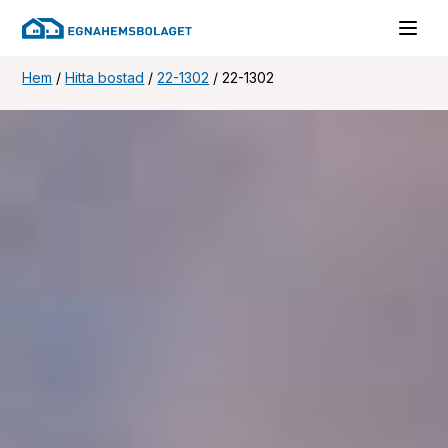
Hem
/
Hitta bostad
/
22-1302
/
22-1302