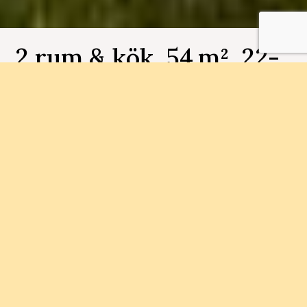
2 rum & kök, 54 m², 22-
1302, Fjällbo Park
Bostadsnummer 22-1302
I Fjällbo Park bygger vi 90
bostadsrättslägenheter i storlekarna 1-4 rum och
kök.
Status
Område
Slutsålt
Fjällbo Park, Utby