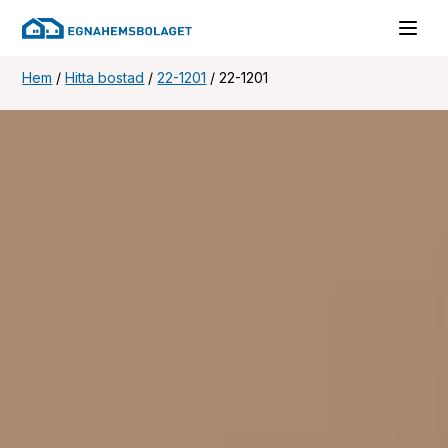
Hem
/
Hitta bostad
/
22-1201
/
22-1201