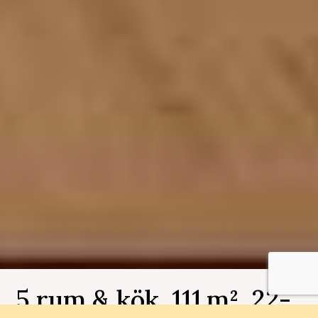
5 rum & kök, 111 m², 22-