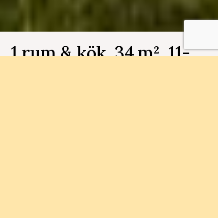
1 rum & kök, 34 m², 11-
1102, Fjällbo Park
Bostadsnummer 11-1102
I Fjällbo Park bygger vi 90
bostadsrättslägenheter i storlekarna 1-4 rum och
kök.
Status