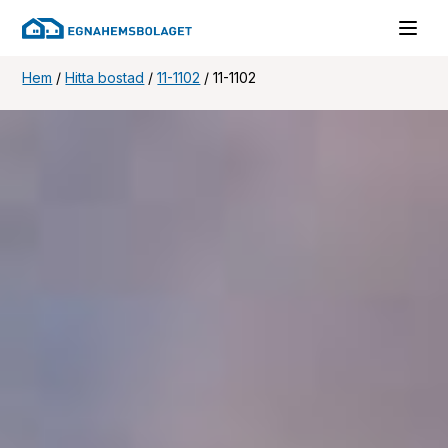
Hem
/
Hitta bostad
/
11-1102
/
11-1102