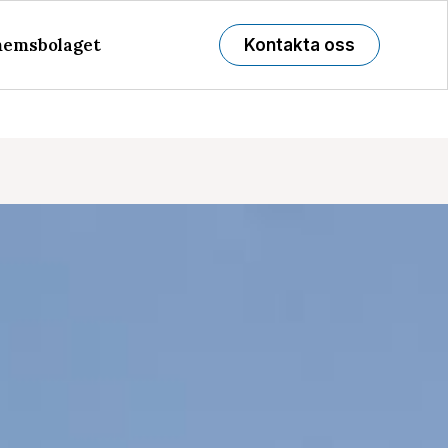
emsbolaget
Kontakta oss