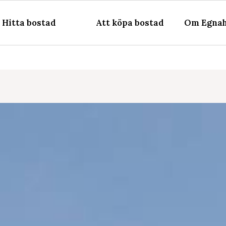
Hitta bostad
Att köpa bostad
Om Egnah