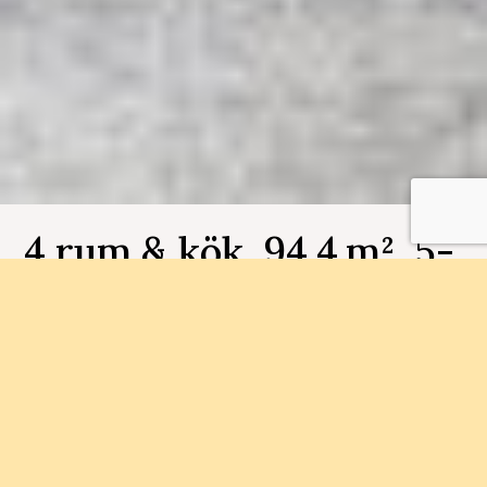
4 rum & kök, 94.4 m², 5-
1301, Fjädermoln
Bostadsnummer 5-1301
I Länsmansgården bor du nära friluftsområde
och 20 minuter till centrala Göteborg. Här hittar
du nya, välplanerade och prisvärda lägenheter 1-