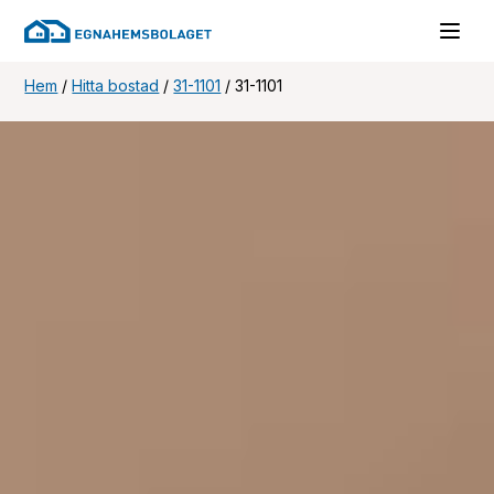
Hem
/
Hitta bostad
/
31-1101
/
31-1101