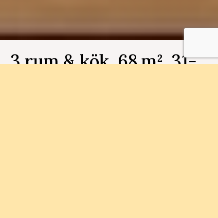
3 rum & kök, 68 m², 31-
1101, Ättekroken
Bostadsnummer 31-1101
Med närhet till Munkebäcks Torg och
naturområden ska vi bygga 79
bostadsrättslägenheter. Här finner du närhet till
såväl staden som naturen.