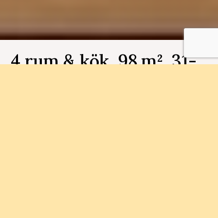
4 rum & kök, 98 m², 31-
1003, Ättekroken
Bostadsnummer 31-1003
Med närhet till Munkebäcks Torg och
naturområden ska vi bygga 79
bostadsrättslägenheter. Här finner du närhet till
såväl staden som naturen.