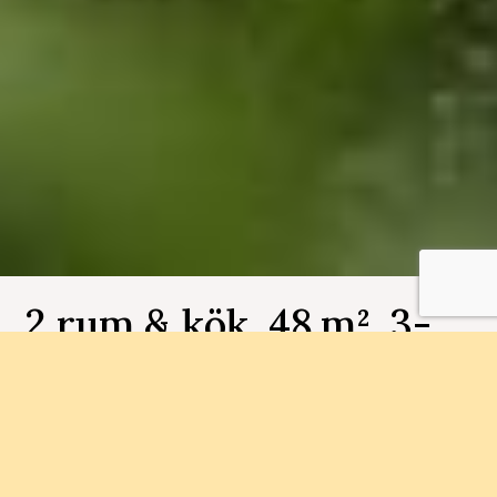
2 rum & kök, 48 m², 3-
1101, Brf Bergsjöbyn
Bostadsnummer 3-1101
I mindre flerbostadshus runt en mysig gård