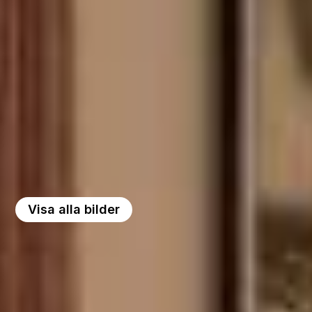
Visa alla bilder