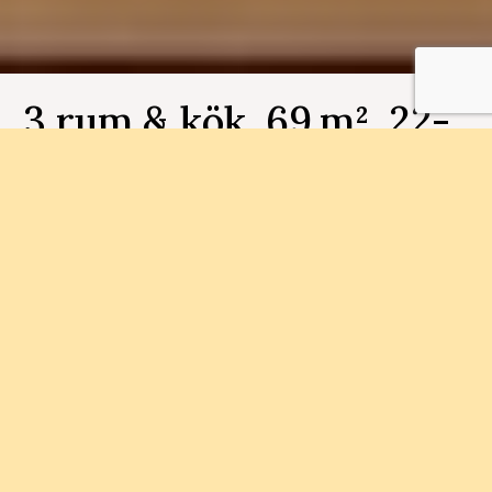
3 rum & kök, 69 m², 22-
1003, Ättekroken
Bostadsnummer 22-1003
Med närhet till Munkebäcks Torg och
naturområden ska vi bygga 79
bostadsrättslägenheter. Här finner du närhet till
såväl staden som naturen.