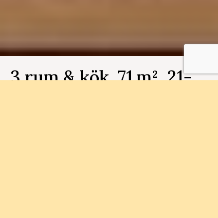
3 rum & kök, 71 m², 21-
1003, Ättekroken
Bostadsnummer 21-1003
Med närhet till Munkebäcks Torg och
naturområden ska vi bygga 79
bostadsrättslägenheter. Här finner du närhet till
såväl staden som naturen.