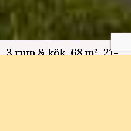
3 rum & kök, 68 m², 21-
1001, Fjällbo Park
Bostadsnummer 21-1001
I Fjällbo Park bygger vi 90
bostadsrättslägenheter i storlekarna 1-4 rum och
kök.