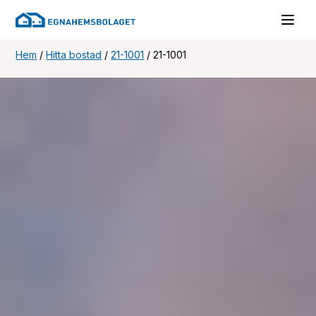
Hem
/
Hitta bostad
/
21-1001
/
21-1001