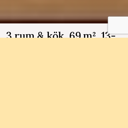
3 rum & kök, 69 m², 13-
1203, Ättekroken
Bostadsnummer 13-1203
Med närhet till Munkebäcks Torg och
naturområden ska vi bygga 79
bostadsrättslägenheter. Här finner du närhet till
såväl staden som naturen.