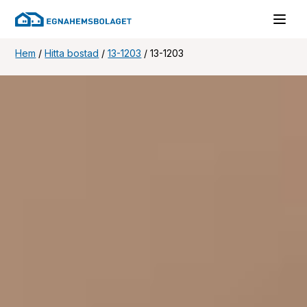
Hem
/
Hitta bostad
/
13-1203
/
13-1203