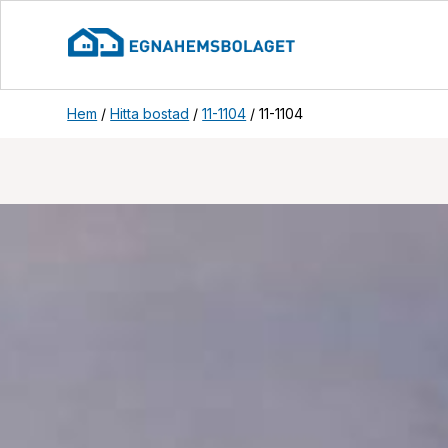
Hem
/
Hitta bostad
/
11-1104
/
11-1104