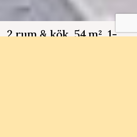
2 rum & kök, 54 m², 1-
1202, Övre Lövet
Bostadsnummer 1-1202
Här kan du flytta in omgående! Våra lägenheter i
Övre Lövgärdet är inflyttningsklara och
prisvärda.