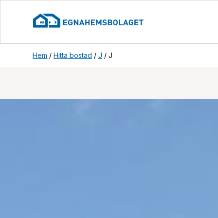
Hem
/
Hitta bostad
/
J
/
J