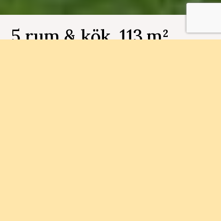
5 rum & kök, 113 m², ,
Sisjödal radhus etapp 2
Husnummer F
Elva radhus på välplanerade kvadratmeter.
Husen har 5 rum och kök, två plan i suterräng
och härliga trädgårdar som smälter samman med
naturen.
Status
Område