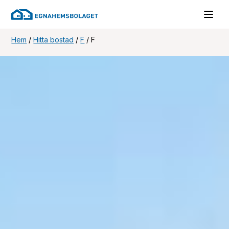
Hem
/
Hitta bostad
/
F
/
F