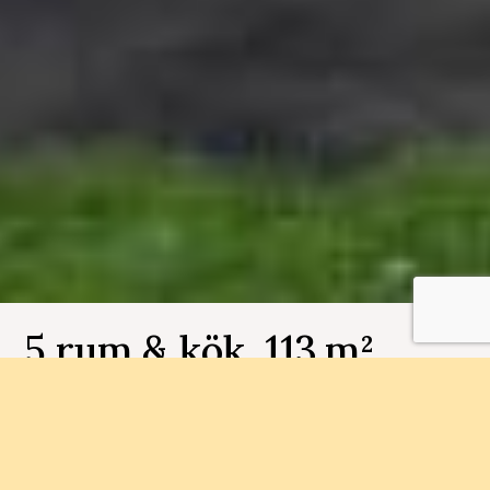
5 rum & kök, 113 m², ,
Sisjödal radhus etapp 2
Husnummer D