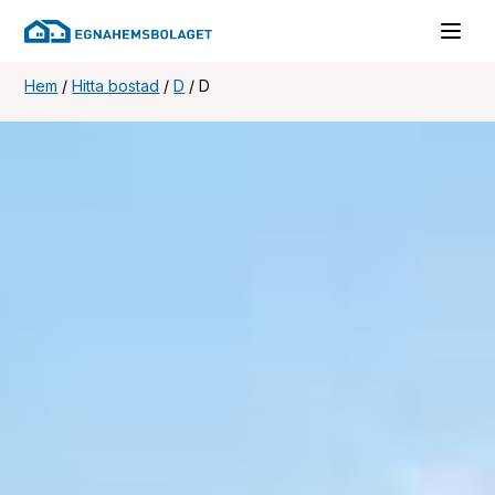
Hem
/
Hitta bostad
/
D
/
D