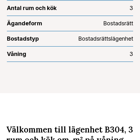
Antal rum och kök
3
Ägandeform
Bostadsrätt
Bostadstyp
Bostadsrättslägenhet
Våning
3
Välkommen till lägenhet B304, 3
rum och kök om
m²
på våning .