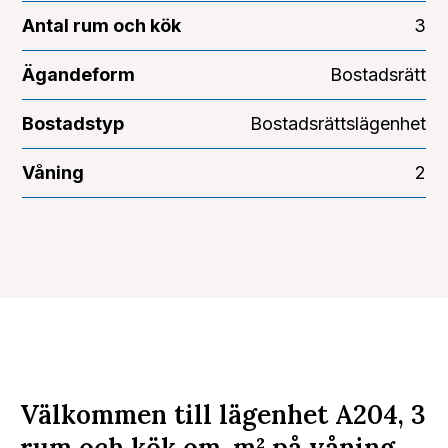
Antal rum och kök
3
Ägandeform
Bostadsrätt
Bostadstyp
Bostadsrättslägenhet
Våning
2
Välkommen till lägenhet A204, 3
rum och kök om
m²
på våning .