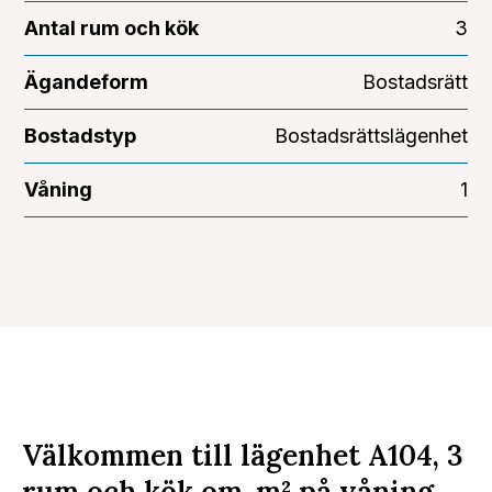
Antal rum och kök
3
Ägandeform
Bostadsrätt
Bostadstyp
Bostadsrättslägenhet
Våning
1
Välkommen till lägenhet A104, 3
rum och kök om
m²
på våning .