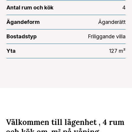
Antal rum och kök
4
Ägandeform
Äganderätt
Bostadstyp
Friliggande villa
Yta
127 m²
Välkommen till lägenhet , 4 rum
och kök om
m²
på våning .