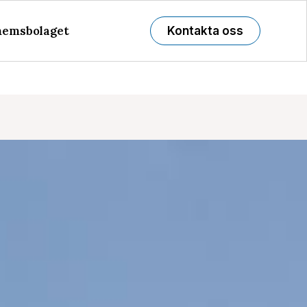
emsbolaget
Kontakta oss