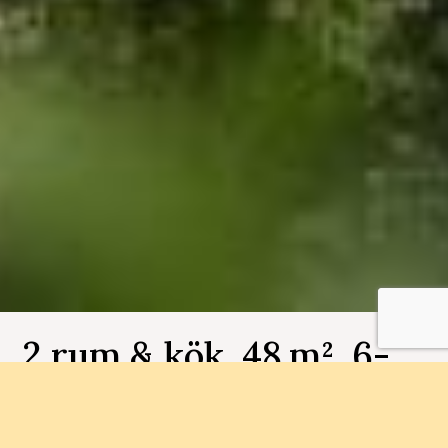
2 rum & kök, 48 m², 6-
1101, Brf Bergsjöbyn