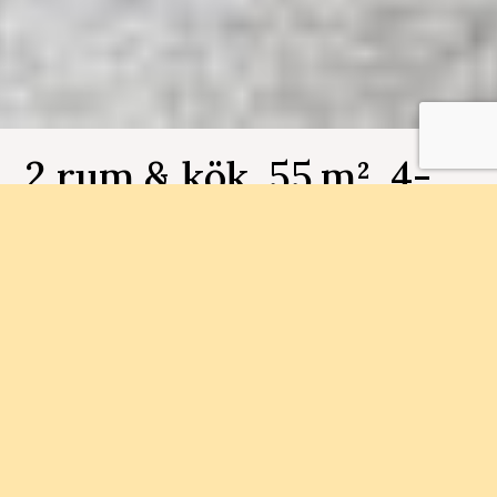
2 rum & kök, 55 m², 4-
1302, Fjädermoln
Bostadsnummer 4-1302
I Länsmansgården bor du nära friluftsområde
och 20 minuter till centrala Göteborg. Här hittar
du nya, välplanerade och prisvärda lägenheter 1-
5 rok.